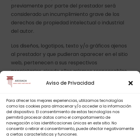
previamente por parte del prestador será
considerado un incumplimiento grave de los
derechos de propiedad intelectual o industrial
del autor.
Los diseños, logotipos, texto y/o gráficos ajenos
al prestador y que pudieran aparecer en el sitio
web, pertenecen a sus respectivos
propietarios, siendo ellos mismos responsables
de cualquier posible controversia que pudiera
Aviso de Privacidad
suscitarse respecto a los mismos. En todo caso,
el prestador cuenta con la autorización
Para ofrecer las mejores experiencias, utilizamos tecnologías
expresa y previa por parte de los mismos.
como las cookies para almacenar y/o acceder a la información
del dispositivo. El consentimiento de estas tecnologías nos
permitirá procesar datos como el comportamiento de
El prestador NO AUTORIZA expresamente a que
navegación o las identificaciones únicas en este sitio. No
terceros puedan redirigir directamente a los
consentir o retirar el consentimiento, puede afectar negativamente
a ciertas características y funciones.
contenidos concretos del sitio web, debiendo