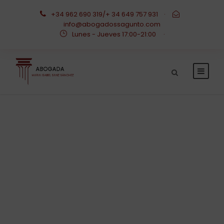
+34 962 690 319/+ 34 649 757 931
·
info@abogadossagunto.com
Lunes - Jueves 17:00-21:00
·
Ejercicio de la
acción penal
contra el cónyuge.
Excusas