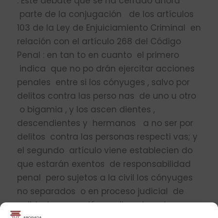
. Este debate que se ha cerrado ahora
parte de la conjugación de los artículos
103 de la Ley de Enjuiciamiento Criminal en
relación con el artículo 268 del Código
Penal : en tan­ to en cuanto el primero
indica que no po­ drán ejercitar acciones
penales entre si los cónyuges , salvo por
delitos contra las perso­ nas de uno u otro
o bigamia , y los ascen­ dientes ,
descendientes y hermanos a no ser por
delitos contra las personas respecti­ vas; y
el segundo artículo viene establecien­ do
que estarán exentos de responsabilidad
penal pero sujetos a la civil los cónyuges
no separados o en proceso judicial de
nulidad, separación o divorcio y los