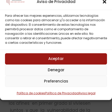
ascendientes , descendientes y hermanos
Aviso de Privacidad
, a si como los afi­ nes en primer grado si
vivieran juntos ,refe­ ridos a delitos
Para ofrecer las mejores experiencias, utilizamos tecnologías
como las cookies para almacenar y/o acceder a la información
patrimoniales siempre que no concurra
del dispositivo. El consentimiento de estas tecnologías nos
violencia o intimidación , abuso de
permitirá procesar datos como el comportamiento de
navegación o las identificaciones únicas en este sitio. No
vulnerabilidad de la víctima .
consentir o retirar el consentimiento, puede afectar negativamente
a ciertas características y funciones.
Estos dos artículos contienen lo que en
Derecho se denomina » Excusas absoluto­
Aceptar
rias». Habiendo dejado claro que
respecto de los cónyuges que no
Denegar
estuvieran separa­ dos legalmente o de
Preferencias
hecho o en proceso de disolución
matrimonial y que respec­ to a los demás
Política de cookies
Política de Privacidad
Aviso legal
familiares consanguíneos próximos ,más
los afines en primer grado si viviesen
juntos y que la vulnerabilidad de la